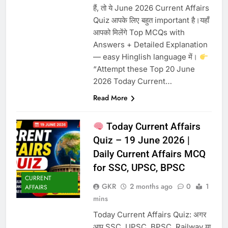
हैं, तो ये June 2026 Current Affairs
Quiz आपके लिए बहुत important है।यहाँ
आपको मिलेंगे Top MCQs with
Answers + Detailed Explanation
— easy Hinglish language में।
“Attempt these Top 20 June
2026 Today Current…
Read More
Today Current Affairs
Quiz – 19 June 2026 |
Daily Current Affairs MCQ
for SSC, UPSC, BPSC
CURRENT
GKR
2 months ago
0
1
AFFAIRS
mins
Today Current Affairs Quiz: अगर
आप SSC, UPSC, BPSC, Railway या