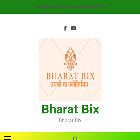
Skip
Privacy Policy
Contact Us
About
DMCA
to
content
Bharat Bix
Bharat Bix