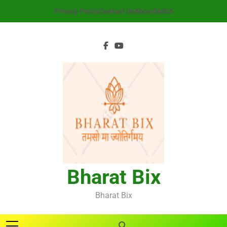
Skip
Privacy Policy
Contact Us
About
DMCA
to
content
Bharat Bix
Bharat Bix